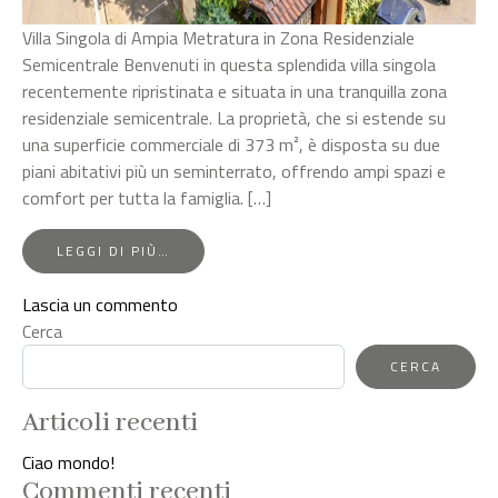
Villa Singola di Ampia Metratura in Zona Residenziale
Semicentrale Benvenuti in questa splendida villa singola
recentemente ripristinata e situata in una tranquilla zona
residenziale semicentrale. La proprietà, che si estende su
una superficie commerciale di 373 m², è disposta su due
piani abitativi più un seminterrato, offrendo ampi spazi e
comfort per tutta la famiglia. […]
FROM
LEGGI DI PIÙ…
VILLA
SINGOLA
su
Lascia un commento
DI
Villa
Cerca
AMPIA
METRATURA
Singola
CERCA
IN
di
ZONA
Ampia
RESIDENZIALE
Articoli recenti
Metratura
Ciao mondo!
in
Commenti recenti
Zona