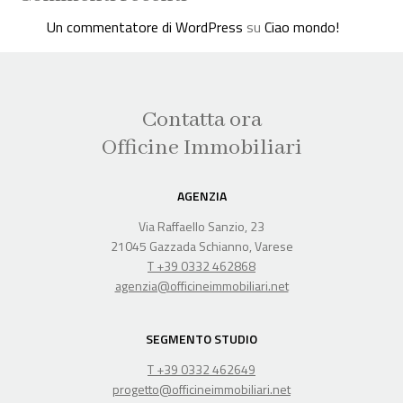
Residenziale
Un commentatore di WordPress
su
Ciao mondo!
Contatta ora
Officine Immobiliari
AGENZIA
Via Raffaello Sanzio, 23
21045 Gazzada Schianno, Varese
T +39 0332 462868
agenzia@officineimmobiliari.net
SEGMENTO STUDIO
T +39 0332 462649
progetto@officineimmobiliari.net