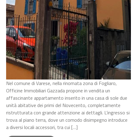
Nel comune di Varese, nella rinomata zona di Fogliaro,
Officine Immobiliari Gazzada propone in vendita un
affascinante appartamento inserito in una casa di sole due
unità abitative dei primi del Novecento, completamente
ristrutturata con grande attenzione ai dettagli. L’ingresso si
trova al piano terra, dove un comodo disimpegno introduce
a diversi locali accessori, tra cui […]