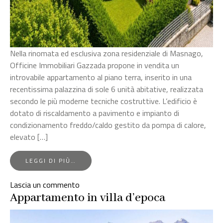
Nella rinomata ed esclusiva zona residenziale di Masnago,
Officine Immobiliari Gazzada propone in vendita un
introvabile appartamento al piano terra, inserito in una
recentissima palazzina di sole 6 unità abitative, realizzata
secondo le più moderne tecniche costruttive. L’edificio è
dotato di riscaldamento a pavimento e impianto di
condizionamento freddo/caldo gestito da pompa di calore,
elevato […]
FROM
LEGGI DI PIÙ…
VARESE
–
su
Lascia un commento
ESCLUSIVO
Varese
Appartamento in villa d’epoca
QUADRILOCALE
CON
–
GIARDINO
Esclusivo
PRIVATO