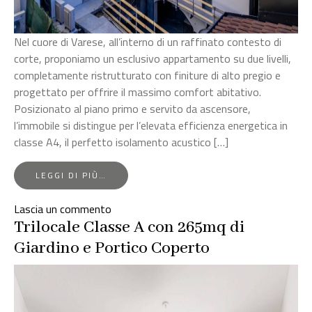
Nel cuore di Varese, all’interno di un raffinato contesto di
corte, proponiamo un esclusivo appartamento su due livelli,
completamente ristrutturato con finiture di alto pregio e
progettato per offrire il massimo comfort abitativo.
Posizionato al piano primo e servito da ascensore,
l’immobile si distingue per l’elevata efficienza energetica in
classe A4, il perfetto isolamento acustico […]
FROM
LEGGI DI PIÙ…
VARESE
CAPPARTAMENTO
su
Lascia un commento
IN
Varese
Trilocale Classe A con 265mq di
CENTRO
CITTÀ
cappartamento
Giardino e Portico Coperto
in
centro
città