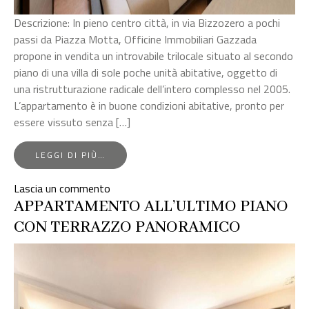
Descrizione: In pieno centro città, in via Bizzozero a pochi
passi da Piazza Motta, Officine Immobiliari Gazzada
propone in vendita un introvabile trilocale situato al secondo
piano di una villa di sole poche unità abitative, oggetto di
una ristrutturazione radicale dell’intero complesso nel 2005.
L’appartamento è in buone condizioni abitative, pronto per
essere vissuto senza […]
FROM
LEGGI DI PIÙ…
VARESE
CENTRO
su
Lascia un commento
–
Varese
APPARTAMENTO ALL’ULTIMO PIANO
TRILOCALE
IN
centro
CON TERRAZZO PANORAMICO
VILLA
–
CON
Trilocale
DUE
BOX
in
villa
con