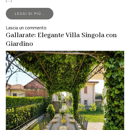
FROM
LEGGI DI PIÙ…
TRILOCALE
CLASSE
su
Lascia un commento
A
Trilocale
Gallarate: Elegante Villa Singola con
CON
265MQ
Classe
Giardino
DI
A
GIARDINO
con
E
PORTICO
265mq
COPERTO
di
Giardino
e
Portico
Coperto