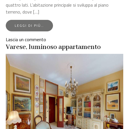
quattro lati. L’abitazione principale si sviluppa al piano
terreno, dove […]
FROM
LEGGI DI PIÙ…
APPARTAMENTO
IN
su
Lascia un commento
VILLA
Appartamento
Varese, luminoso appartamento
D’EPOCA
in
villa
d’epoca