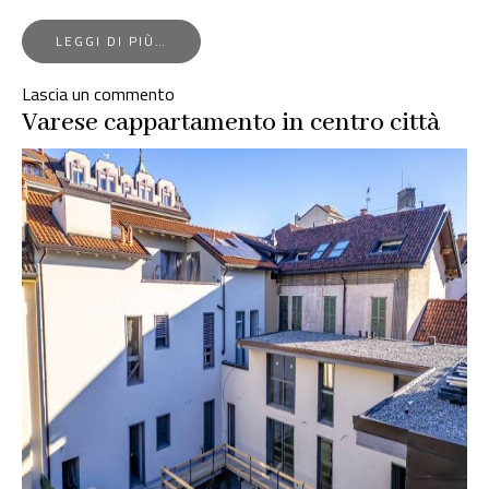
FROM
LEGGI DI PIÙ…
ELEGANZA
CONTEMPORANEA
su
Lascia un commento
NEL
Eleganza
Varese cappartamento in centro città
CUORE
DI
contemporanea
VARESE
nel
cuore
di
Varese