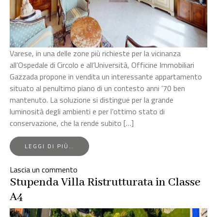
Varese, in una delle zone più richieste per la vicinanza
all’Ospedale di Circolo e all’Università, Officine Immobiliari
Gazzada propone in vendita un interessante appartamento
situato al penultimo piano di un contesto anni ’70 ben
mantenuto. La soluzione si distingue per la grande
luminosità degli ambienti e per l’ottimo stato di
conservazione, che la rende subito […]
FROM
LEGGI DI PIÙ…
VARESE,
LUMINOSO
su
Lascia un commento
APPARTAMENTO
Varese,
Stupenda Villa Ristrutturata in Classe
luminoso
A4
appartamento