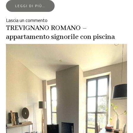
FROM
LEGGI DI PIÙ…
APPARTAMENTO
ALL’ULTIMO
su
Lascia un commento
PIANO
APPARTAMENTO
TREVIGNANO ROMANO –
CON
TERRAZZO
ALL’ULTIMO
appartamento signorile con piscina
PANORAMICO
PIANO
CON
TERRAZZO
PANORAMICO