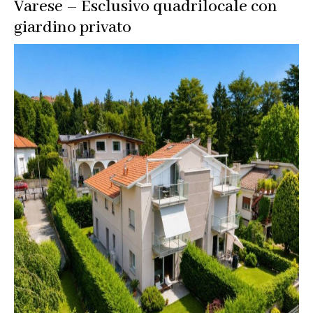
TREVIGNANO
Varese – Esclusivo quadrilocale con
APPARTAMENTO
SIGNORILE
ROMANO
giardino privato
CON
–
PISCINA
appartamento
signorile
con
piscina