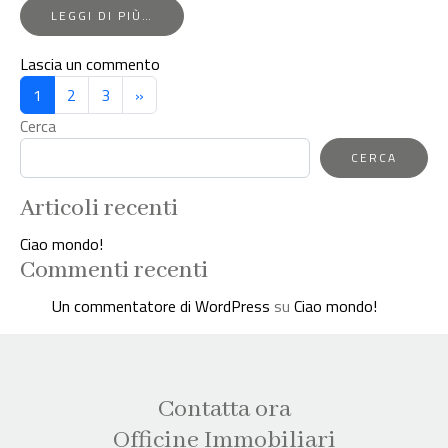
FROM
LEGGI DI PIÙ…
VARESE,
APPARTAMENTO
su
Lascia un commento
IN
Navigazione
Varese,
CASA
1
2
3
»
D’EPOCA
appartamento
degli
Cerca
in
articoli
casa
CERCA
d’epoca
Articoli recenti
Ciao mondo!
Commenti recenti
Un commentatore di WordPress
su
Ciao mondo!
Contatta ora
Officine Immobiliari