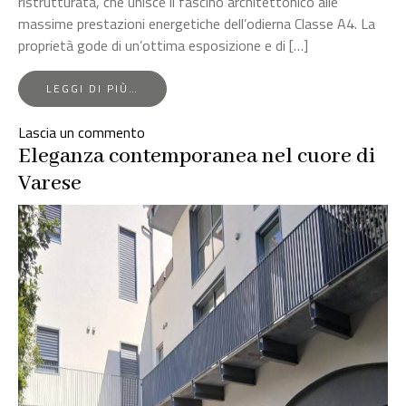
ristrutturata, che unisce il fascino architettonico alle
massime prestazioni energetiche dell’odierna Classe A4. La
proprietà gode di un’ottima esposizione e di […]
FROM
LEGGI DI PIÙ…
STUPENDA
VILLA
su
Lascia un commento
RISTRUTTURATA
Stupenda
Eleganza contemporanea nel cuore di
IN
CLASSE
Villa
Varese
A4
Ristrutturata
in
Classe
A4