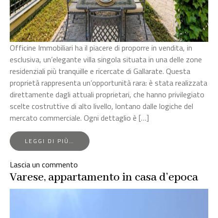
Officine Immobiliari ha il piacere di proporre in vendita, in
esclusiva, un’elegante villa singola situata in una delle zone
residenziali più tranquille e ricercate di Gallarate. Questa
proprietà rappresenta un’opportunità rara: è stata realizzata
direttamente dagli attuali proprietari, che hanno privilegiato
scelte costruttive di alto livello, lontano dalle logiche del
mercato commerciale. Ogni dettaglio è […]
FROM
LEGGI DI PIÙ…
GALLARATE:
ELEGANTE
su
Lascia un commento
VILLA
Gallarate:
Varese, appartamento in casa d’epoca
SINGOLA
CON
Elegante
GIARDINO
Villa
Singola